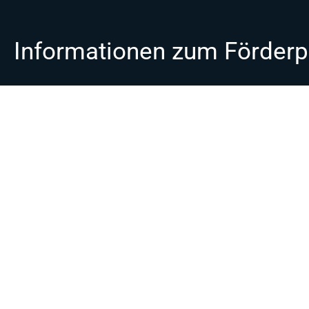
Informationen zum Förderpr
Verbundname:
„Resiliente Automotive-Gießereien d
gestützter Assistenten für nachhaltige Prozesse“
Akronym:
ReGAIN
Verbundkoordinator:
Dr.-Ing. Kai Kerber
Weilerstraße 14
D-73614 Schorndorf
Deutschland
Tel.:
+49-
7181-2072770